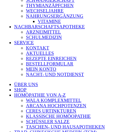
SCHWANGERSCHAFT
THYMIANZÄPFCHEN
WECHSELJAHRE
NAHRUNGSERGÄNZUNG
VITAMINE
NACHBARSCHAFTSAPOTHEKE
ARZNEIMITTEL
SCHULMEDIZIN
SERVICE
KONTAKT
AKTUELLES
REZEPTE EINREICHEN
BESTELLFORMULAR
MEIN KONTO
NACHT- UND NOTDIENST
ÜBER UNS
SHOP
HOMÖPATHIE VON A-Z
WALA KOMPLEXMITTEL
ARCANA HOCHPOTENZEN
CERES URTINKTUREN
KLASSISCHE HOMÖOPATHIE
SCHÜSSLER SALZE
TASCHEN- UND HAUSAPOTHEKEN