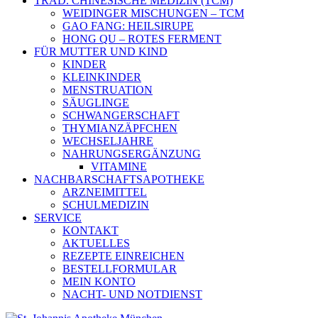
TRAD. CHINESISCHE MEDIZIN (TCM)
WEIDINGER MISCHUNGEN – TCM
GAO FANG: HEILSIRUPE
HONG QU – ROTES FERMENT
FÜR MUTTER UND KIND
KINDER
KLEINKINDER
MENSTRUATION
SÄUGLINGE
SCHWANGERSCHAFT
THYMIANZÄPFCHEN
WECHSELJAHRE
NAHRUNGSERGÄNZUNG
VITAMINE
NACHBARSCHAFTSAPOTHEKE
ARZNEIMITTEL
SCHULMEDIZIN
SERVICE
KONTAKT
AKTUELLES
REZEPTE EINREICHEN
BESTELLFORMULAR
MEIN KONTO
NACHT- UND NOTDIENST