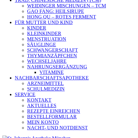
TRAD. CHINESISCHE MEDIZIN (TCM)
WEIDINGER MISCHUNGEN – TCM
GAO FANG: HEILSIRUPE
HONG QU – ROTES FERMENT
FÜR MUTTER UND KIND
KINDER
KLEINKINDER
MENSTRUATION
SÄUGLINGE
SCHWANGERSCHAFT
THYMIANZÄPFCHEN
WECHSELJAHRE
NAHRUNGSERGÄNZUNG
VITAMINE
NACHBARSCHAFTSAPOTHEKE
ARZNEIMITTEL
SCHULMEDIZIN
SERVICE
KONTAKT
AKTUELLES
REZEPTE EINREICHEN
BESTELLFORMULAR
MEIN KONTO
NACHT- UND NOTDIENST