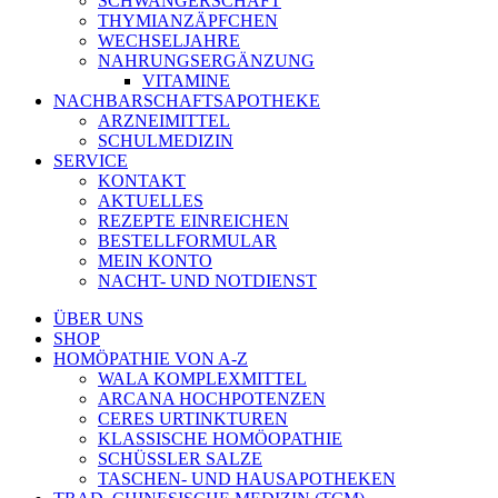
SCHWANGERSCHAFT
THYMIANZÄPFCHEN
WECHSELJAHRE
NAHRUNGSERGÄNZUNG
VITAMINE
NACHBARSCHAFTSAPOTHEKE
ARZNEIMITTEL
SCHULMEDIZIN
SERVICE
KONTAKT
AKTUELLES
REZEPTE EINREICHEN
BESTELLFORMULAR
MEIN KONTO
NACHT- UND NOTDIENST
ÜBER UNS
SHOP
HOMÖPATHIE VON A-Z
WALA KOMPLEXMITTEL
ARCANA HOCHPOTENZEN
CERES URTINKTUREN
KLASSISCHE HOMÖOPATHIE
SCHÜSSLER SALZE
TASCHEN- UND HAUSAPOTHEKEN