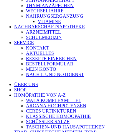
SCHWANGERSCHAFT
THYMIANZÄPFCHEN
WECHSELJAHRE
NAHRUNGSERGÄNZUNG
VITAMINE
NACHBARSCHAFTSAPOTHEKE
ARZNEIMITTEL
SCHULMEDIZIN
SERVICE
KONTAKT
AKTUELLES
REZEPTE EINREICHEN
BESTELLFORMULAR
MEIN KONTO
NACHT- UND NOTDIENST
ÜBER UNS
SHOP
HOMÖPATHIE VON A-Z
WALA KOMPLEXMITTEL
ARCANA HOCHPOTENZEN
CERES URTINKTUREN
KLASSISCHE HOMÖOPATHIE
SCHÜSSLER SALZE
TASCHEN- UND HAUSAPOTHEKEN