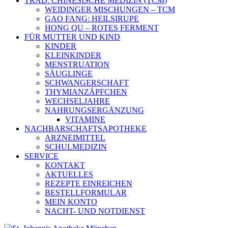
TRAD. CHINESISCHE MEDIZIN (TCM)
WEIDINGER MISCHUNGEN – TCM
GAO FANG: HEILSIRUPE
HONG QU – ROTES FERMENT
FÜR MUTTER UND KIND
KINDER
KLEINKINDER
MENSTRUATION
SÄUGLINGE
SCHWANGERSCHAFT
THYMIANZÄPFCHEN
WECHSELJAHRE
NAHRUNGSERGÄNZUNG
VITAMINE
NACHBARSCHAFTSAPOTHEKE
ARZNEIMITTEL
SCHULMEDIZIN
SERVICE
KONTAKT
AKTUELLES
REZEPTE EINREICHEN
BESTELLFORMULAR
MEIN KONTO
NACHT- UND NOTDIENST