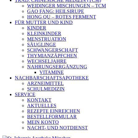
TRAD. CHINESISCHE MEDIZIN (TCM)
WEIDINGER MISCHUNGEN – TCM
GAO FANG: HEILSIRUPE
HONG QU – ROTES FERMENT
FÜR MUTTER UND KIND
KINDER
KLEINKINDER
MENSTRUATION
SÄUGLINGE
SCHWANGERSCHAFT
THYMIANZÄPFCHEN
WECHSELJAHRE
NAHRUNGSERGÄNZUNG
VITAMINE
NACHBARSCHAFTSAPOTHEKE
ARZNEIMITTEL
SCHULMEDIZIN
SERVICE
KONTAKT
AKTUELLES
REZEPTE EINREICHEN
BESTELLFORMULAR
MEIN KONTO
NACHT- UND NOTDIENST