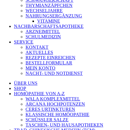
SCHWANGERSCHAFT
THYMIANZÄPFCHEN
WECHSELJAHRE
NAHRUNGSERGÄNZUNG
VITAMINE
NACHBARSCHAFTSAPOTHEKE
ARZNEIMITTEL
SCHULMEDIZIN
SERVICE
KONTAKT
AKTUELLES
REZEPTE EINREICHEN
BESTELLFORMULAR
MEIN KONTO
NACHT- UND NOTDIENST
ÜBER UNS
SHOP
HOMÖPATHIE VON A-Z
WALA KOMPLEXMITTEL
ARCANA HOCHPOTENZEN
CERES URTINKTUREN
KLASSISCHE HOMÖOPATHIE
SCHÜSSLER SALZE
TASCHEN- UND HAUSAPOTHEKEN