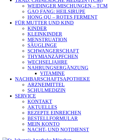
TRAD. CHINESISCHE MEDIZIN (TCM)
WEIDINGER MISCHUNGEN – TCM
GAO FANG: HEILSIRUPE
HONG QU – ROTES FERMENT
FÜR MUTTER UND KIND
KINDER
KLEINKINDER
MENSTRUATION
SÄUGLINGE
SCHWANGERSCHAFT
THYMIANZÄPFCHEN
WECHSELJAHRE
NAHRUNGSERGÄNZUNG
VITAMINE
NACHBARSCHAFTSAPOTHEKE
ARZNEIMITTEL
SCHULMEDIZIN
SERVICE
KONTAKT
AKTUELLES
REZEPTE EINREICHEN
BESTELLFORMULAR
MEIN KONTO
NACHT- UND NOTDIENST