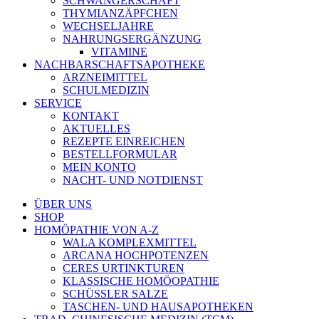
SCHWANGERSCHAFT
THYMIANZÄPFCHEN
WECHSELJAHRE
NAHRUNGSERGÄNZUNG
VITAMINE
NACHBARSCHAFTSAPOTHEKE
ARZNEIMITTEL
SCHULMEDIZIN
SERVICE
KONTAKT
AKTUELLES
REZEPTE EINREICHEN
BESTELLFORMULAR
MEIN KONTO
NACHT- UND NOTDIENST
ÜBER UNS
SHOP
HOMÖPATHIE VON A-Z
WALA KOMPLEXMITTEL
ARCANA HOCHPOTENZEN
CERES URTINKTUREN
KLASSISCHE HOMÖOPATHIE
SCHÜSSLER SALZE
TASCHEN- UND HAUSAPOTHEKEN