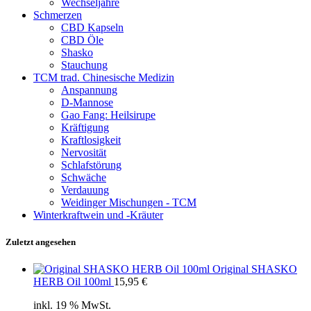
Wechseljahre
Schmerzen
CBD Kapseln
CBD Öle
Shasko
Stauchung
TCM trad. Chinesische Medizin
Anspannung
D-Mannose
Gao Fang: Heilsirupe
Kräftigung
Kraftlosigkeit
Nervosität
Schlafstörung
Schwäche
Verdauung
Weidinger Mischungen - TCM
Winterkraftwein und -Kräuter
Zuletzt angesehen
Original SHASKO
HERB Oil 100ml
15,95
€
inkl. 19 % MwSt.