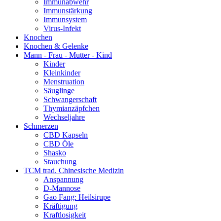
Immunabwehr
Immunstärkung
Immunsystem
Virus-Infekt
Knochen
Knochen & Gelenke
Mann - Frau - Mutter - Kind
Kinder
Kleinkinder
Menstruation
Säuglinge
Schwangerschaft
Thymianzäpfchen
Wechseljahre
Schmerzen
CBD Kapseln
CBD Öle
Shasko
Stauchung
TCM trad. Chinesische Medizin
Anspannung
D-Mannose
Gao Fang: Heilsirupe
Kräftigung
Kraftlosigkeit