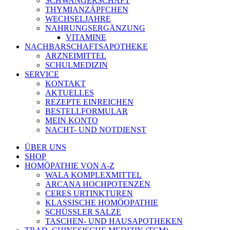
SCHWANGERSCHAFT
THYMIANZÄPFCHEN
WECHSELJAHRE
NAHRUNGSERGÄNZUNG
VITAMINE
NACHBARSCHAFTSAPOTHEKE
ARZNEIMITTEL
SCHULMEDIZIN
SERVICE
KONTAKT
AKTUELLES
REZEPTE EINREICHEN
BESTELLFORMULAR
MEIN KONTO
NACHT- UND NOTDIENST
ÜBER UNS
SHOP
HOMÖPATHIE VON A-Z
WALA KOMPLEXMITTEL
ARCANA HOCHPOTENZEN
CERES URTINKTUREN
KLASSISCHE HOMÖOPATHIE
SCHÜSSLER SALZE
TASCHEN- UND HAUSAPOTHEKEN