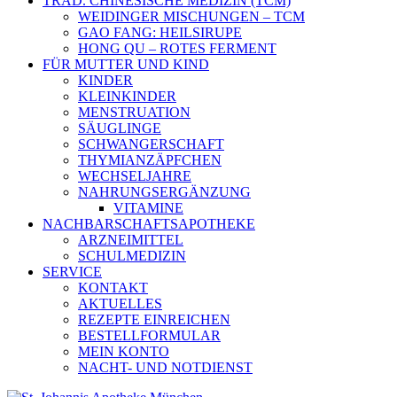
TRAD. CHINESISCHE MEDIZIN (TCM)
WEIDINGER MISCHUNGEN – TCM
GAO FANG: HEILSIRUPE
HONG QU – ROTES FERMENT
FÜR MUTTER UND KIND
KINDER
KLEINKINDER
MENSTRUATION
SÄUGLINGE
SCHWANGERSCHAFT
THYMIANZÄPFCHEN
WECHSELJAHRE
NAHRUNGSERGÄNZUNG
VITAMINE
NACHBARSCHAFTSAPOTHEKE
ARZNEIMITTEL
SCHULMEDIZIN
SERVICE
KONTAKT
AKTUELLES
REZEPTE EINREICHEN
BESTELLFORMULAR
MEIN KONTO
NACHT- UND NOTDIENST