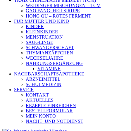
TRAD. CHINESISCHE MEDIZIN (TCM)
WEIDINGER MISCHUNGEN – TCM
GAO FANG: HEILSIRUPE
HONG QU – ROTES FERMENT
FÜR MUTTER UND KIND
KINDER
KLEINKINDER
MENSTRUATION
SÄUGLINGE
SCHWANGERSCHAFT
THYMIANZÄPFCHEN
WECHSELJAHRE
NAHRUNGSERGÄNZUNG
VITAMINE
NACHBARSCHAFTSAPOTHEKE
ARZNEIMITTEL
SCHULMEDIZIN
SERVICE
KONTAKT
AKTUELLES
REZEPTE EINREICHEN
BESTELLFORMULAR
MEIN KONTO
NACHT- UND NOTDIENST