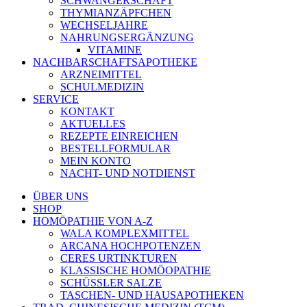
SCHWANGERSCHAFT
THYMIANZÄPFCHEN
WECHSELJAHRE
NAHRUNGSERGÄNZUNG
VITAMINE
NACHBARSCHAFTSAPOTHEKE
ARZNEIMITTEL
SCHULMEDIZIN
SERVICE
KONTAKT
AKTUELLES
REZEPTE EINREICHEN
BESTELLFORMULAR
MEIN KONTO
NACHT- UND NOTDIENST
ÜBER UNS
SHOP
HOMÖPATHIE VON A-Z
WALA KOMPLEXMITTEL
ARCANA HOCHPOTENZEN
CERES URTINKTUREN
KLASSISCHE HOMÖOPATHIE
SCHÜSSLER SALZE
TASCHEN- UND HAUSAPOTHEKEN